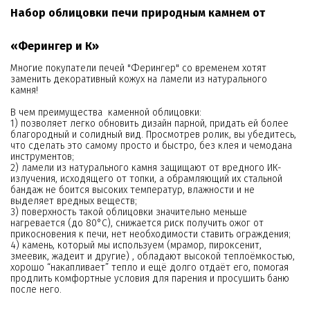
Набор облицовки печи природным камнем от
«Ферингер и К»
Многие покупатели печей "Ферингер" со временем хотят
заменить декоративный кожух на ламели из натурального
камня!
В чем преимущества каменной облицовки:
1) позволяет легко обновить дизайн парной, придать ей более
благородный и солидный вид. Просмотрев ролик, вы убедитесь,
что сделать это самому просто и быстро, без клея и чемодана
инструментов;
2) ламели из натурального камня защищают от вредного ИК-
излучения, исходящего от топки, а обрамляющий их стальной
бандаж не боится высоких температур, влажности и не
выделяет вредных веществ;
3) поверхность такой облицовки значительно меньше
нагревается (до 80°С), снижается риск получить ожог от
прикосновения к печи, нет необходимости ставить ограждения;
4) камень, который мы используем (мрамор, пироксенит,
змеевик, жадеит и другие) , обладают высокой теплоёмкостью,
хорошо “накапливает” тепло и ещё долго отдаёт его, помогая
продлить комфортные условия для парения и просушить баню
после него.