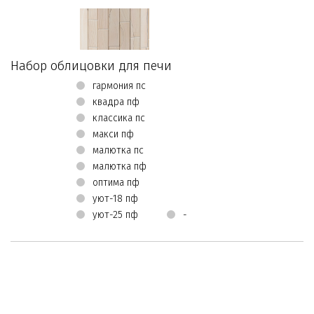
Набор облицовки для печи
гармония пс
квадра пф
классика пс
макси пф
малютка пс
малютка пф
оптима пф
уют-18 пф
уют-25 пф
-