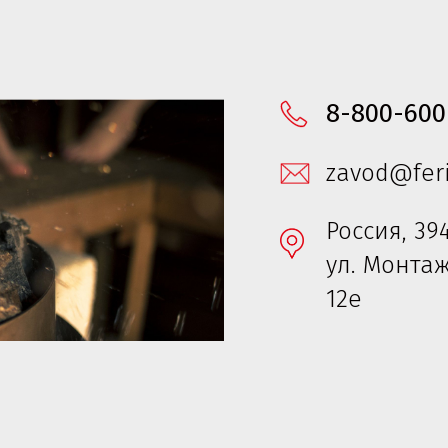
8-800-600
zavod@feri
Россия, 39
ул. Монта
12е