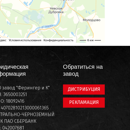
идическая
Обратиться на
формация
завод
 завод "Ферингер и К"
ДИСТРИБУЦИЯ
: 3650003251
О: 18092416
РЕКЛАМАЦИЯ
: 40702810213000061365
НТРАЛЬНО-ЧЕРНОЗЕМНЫЙ
К ПАО СБЕРБАНК
: 042007681