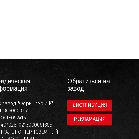
идическая
Обратиться на
формация
завод
 завод "Ферингер и К"
ДИСТРИБУЦИЯ
: 3650003251
О: 18092416
РЕКЛАМАЦИЯ
: 40702810213000061365
НТРАЛЬНО-ЧЕРНОЗЕМНЫЙ